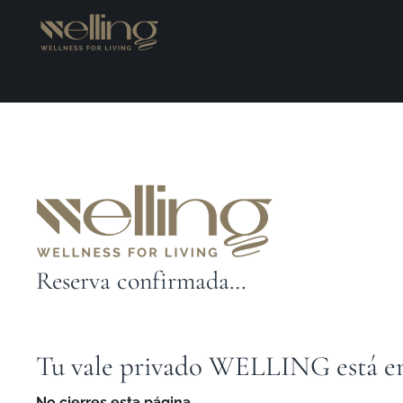
Reserva confirmada…
Tu vale privado WELLING está e
No cierres esta página.