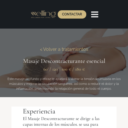
CONTACTAR
< Volver a tratamientos
Masaje Descontracturante esencial
60' / 120'
|
100 € / 180 €
Este masaje profundo y eficaz te ayudará a liberar la tensión acumulada en los
músculos y mejorar la circulación sanguínea, así como a reducir el dolor y la
inflamación, promoviendo la relajación general de todo el cuerpo.
Experiencia
El Masaje Descontracturante se dirige a las
capas internas de los músculos. se usa para