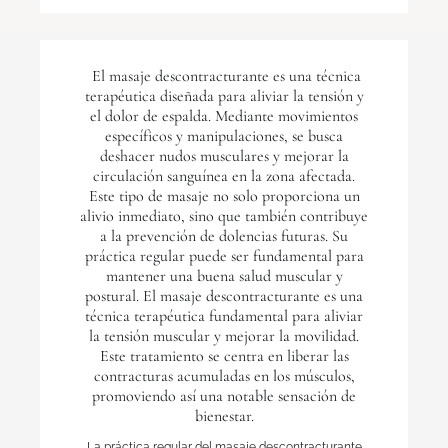
El masaje descontracturante es una técnica
terapéutica diseñada para aliviar la tensión y
el dolor de espalda. Mediante movimientos
específicos y manipulaciones, se busca
deshacer nudos musculares y mejorar la
circulación sanguínea en la zona afectada.
Este tipo de masaje no solo proporciona un
alivio inmediato, sino que también contribuye
a la prevención de dolencias futuras. Su
práctica regular puede ser fundamental para
mantener una buena salud muscular y
postural. El masaje descontracturante es una
técnica terapéutica fundamental para aliviar
la tensión muscular y mejorar la movilidad.
Este tratamiento se centra en liberar las
contracturas acumuladas en los músculos,
promoviendo así una notable sensación de
bienestar.
La práctica regular del masaje descontracturante