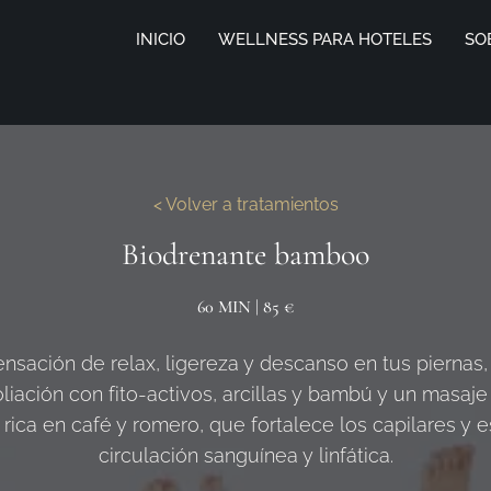
INICIO
WELLNESS PARA HOTELES
SO
< Volver a tratamientos
Biodrenante bamboo
60 MIN
|
85 €
nsación de relax, ligereza y descanso en tus piernas,
liación con fito-activos, arcillas y bambú y un masaj
rica en café y romero, que fortalece los capilares y e
circulación sanguínea y linfática.