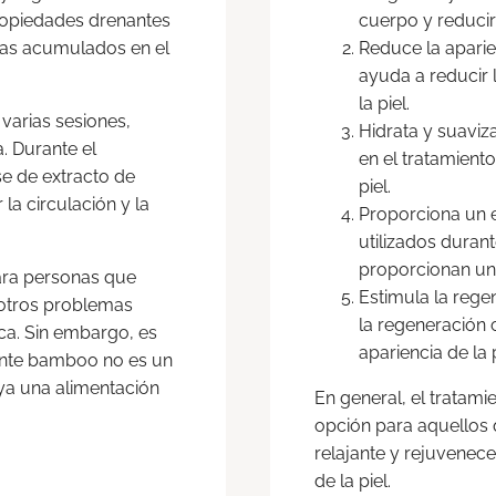
ropiedades drenantes
cuerpo y reducir 
inas acumulados en el
Reduce la aparien
ayuda a reducir l
la piel.
varias sesiones,
Hidrata y suaviza
. Durante el
en el tratamient
se de extracto de
piel.
la circulación y la
Proporciona un e
utilizados durant
proporcionan un 
ara personas que
Estimula la rege
y otros problemas
la regeneración 
ica. Sin embargo, es
apariencia de la 
ante bamboo no es un
uya una alimentación
En general, el tratam
opción para aquellos 
relajante y rejuvenec
de la piel.