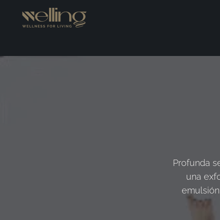
Profunda se
una exfo
emulsión 