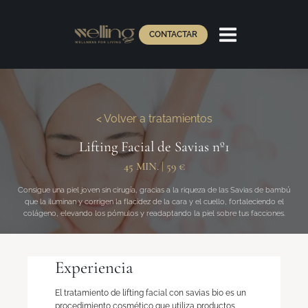
CONTACTAR
< Volver a tratamientos
Lifting Facial de Savias nº1
45 MIN.
|
59 €
Consigue una piel joven sin cirugía, gracias a la riqueza de las Savias de bambú
que la iluminan y corrigen la flacidez de la cara y el cuello, fortaleciendo el
colágeno, elevando los pómulos y readaptando la piel sobre tus facciones.
Experiencia
El tratamiento de lifting facial con savias bio es un
procedimiento cosmético que utiliza productos