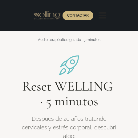
CONTACTAR
Audio terapéutico guiado · 5 minutos
Reset WELLING
· 5 minutos
Después de 20 años tratando
cervicales y estrés corporal, descubrí
algo: