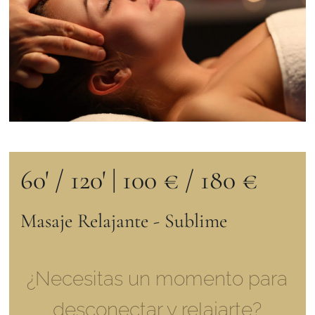
60' / 120'
|
100 € / 180 €
Masaje Relajante - Sublime
¿Necesitas un momento para
desconectar y relajarte?