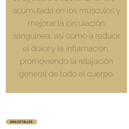
acumulada en los músculos y
mejorar la circulación
sanguínea, así como a reducir
el dolor y la inflamación,
promoviendo la relajación
general de todo el cuerpo.
MÁS DETALLES