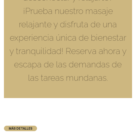
¡Prueba nuestro masaje
relajante y disfruta de una
experiencia única de bienestar
y tranquilidad! Reserva ahora y
escapa de las demandas de
las tareas mundanas.
MÁS DETALLES