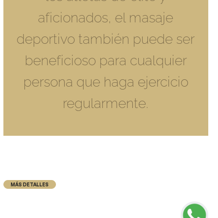
aficionados, el masaje
deportivo también puede ser
beneficioso para cualquier
persona que haga ejercicio
regularmente.
MÁS DETALLES