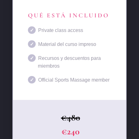
QUÉ ESTÁ INCLUIDO
Private class access
Material del curso impreso
Recursos y descuentos para
miembros
Official Sports Massage member
€480
€240