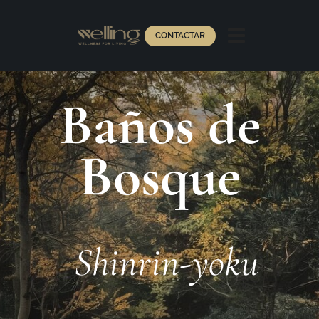
CONTACTAR
Baños de
Bosque
Shinrin-yoku