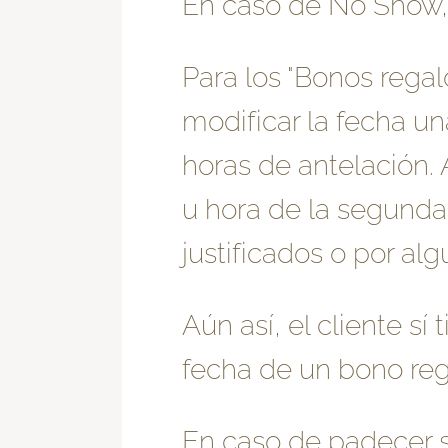
En caso de No Show, s
Para los "Bonos regalo
modificar la fecha un
horas de antelación.
u hora de la segunda
justificados o por al
Aún así, el cliente sí
fecha de un bono re
En caso de padecer s