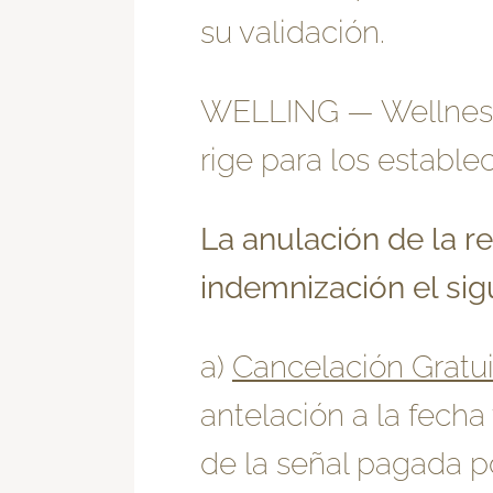
su validación.
WELLING ― Wellness f
rige para los estable
La anulación de la r
indemnización el sig
a)
Cancelación Gratui
antelación a la fech
de la señal pagada p