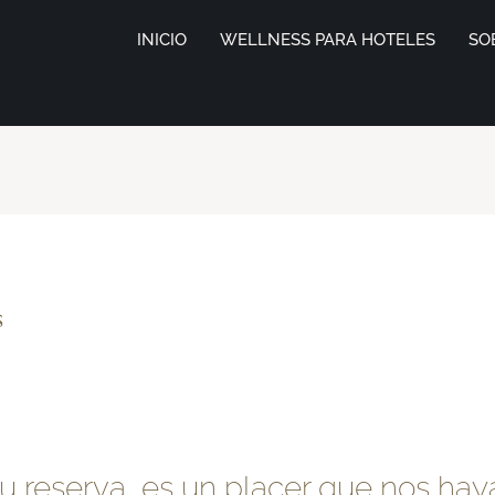
INICIO
WELLNESS PARA HOTELES
SO
s
u reserva, es un placer que nos hay