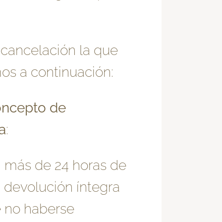
 cancelación la que
mos a continuación:
concepto de
a
:
n más de 24 horas de
 devolución íntegra
e no haberse